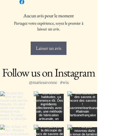
d'échange et de remboursement des articles
qu'ils achètent sur votre site. Énoncez
Aucun avis pour le moment
clairement vos conditions afin d'établir une
Partagez votre expérience, soyez le premier à
relation de confiance avec vos clients et leur
laisser un avis.
permettre ainsi d'acheter sur votre site en
toute sécurité.
Laisser un avis
Follow us on Instagram
@mariesavonne
#wix