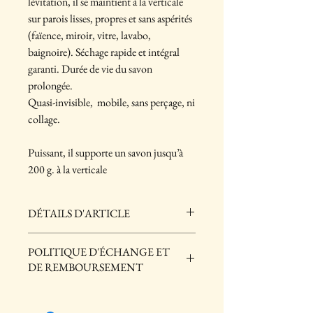
lévitation, il se maintient à la verticale
sur parois lisses, propres et sans aspérités
(faïence, miroir, vitre, lavabo,
baignoire). Séchage rapide et intégral
garanti. Durée de vie du savon
prolongée.
Quasi-invisible, mobile, sans perçage, ni
collage.
Puissant, il supporte un savon jusqu’à
200 g. à la verticale
DÉTAILS D'ARTICLE
Détails d'article. Saisissez ici les
POLITIQUE D'ÉCHANGE ET
caractéristiques de l'article : taille, matière et
DE REMBOURSEMENT
autres détails utiles. Cet emplacement est idéal
pour expliquer les avantages de cet article à
Politique d'échange et de remboursement.
vos clients.
Informez vos visiteurs des conditions